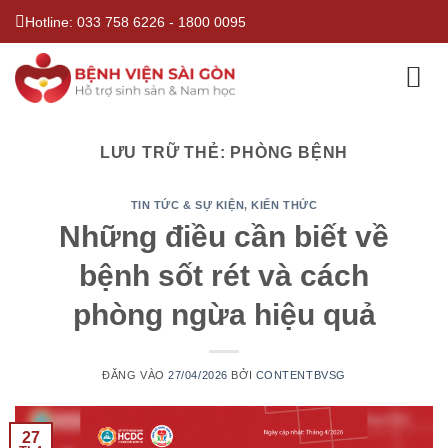
Bỏ
Hotline:
033 758 6226
-
1800 0095
qua
nội
dung
LƯU TRỮ THẺ:
PHÒNG BỆNH
TIN TỨC & SỰ KIỆN
,
KIẾN THỨC
Những điều cần biết về
bệnh sốt rét và cách
phòng ngừa hiệu quả
ĐĂNG VÀO
27/04/2026
BỞI
CONTENTBVSG
27