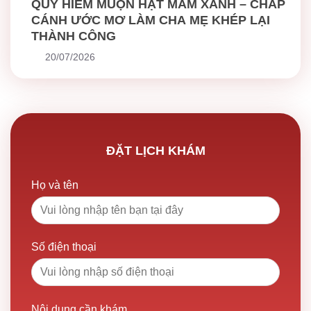
QUỸ HIẾM MUỘN HẠT MẦM XANH – CHẮP
CÁNH ƯỚC MƠ LÀM CHA MẸ KHÉP LẠI
THÀNH CÔNG
20/07/2026
ĐẶT LỊCH KHÁM
Họ và tên
Số điện thoại
Nội dung cần khám