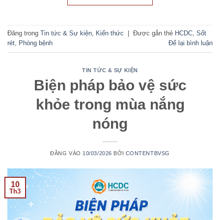
Đăng trong
Tin tức & Sự kiện
,
Kiến thức
|
Được gắn thẻ
HCDC
,
Sốt
rét
,
Phòng bệnh
Để lại bình luận
TIN TỨC & SỰ KIỆN
Biện pháp bảo vệ sức
khỏe trong mùa nắng
nóng
ĐĂNG VÀO
10/03/2026
BỞI
CONTENTBVSG
10
Th3