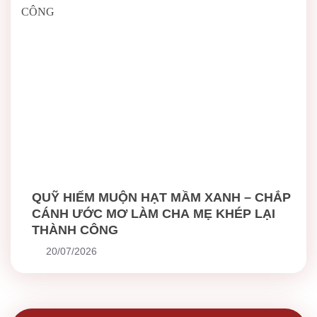
QUỸ HIẾM MUỘN HẠT MẦM XANH – CHẮP
CÁNH ƯỚC MƠ LÀM CHA MẸ KHÉP LẠI
THÀNH CÔNG
20/07/2026