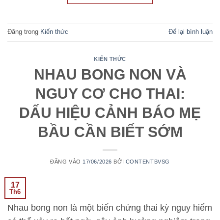
Đăng trong
Kiến thức
Để lại bình luận
KIẾN THỨC
NHAU BONG NON VÀ
NGUY CƠ CHO THAI:
DẤU HIỆU CẢNH BÁO MẸ
BẦU CẦN BIẾT SỚM
ĐĂNG VÀO
17/06/2026
BỞI
CONTENTBVSG
17
Th6
Nhau bong non là một biến chứng thai kỳ nguy hiểm