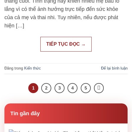
tháng cuối. Tình trạng này khiến nhiều mẹ bầu lo
lắng vì có thể ảnh hưởng trực tiếp đến sức khỏe
của cả mẹ và thai nhi. Tuy nhiên, nếu được phát
hiện […]
TIẾP TỤC ĐỌC
→
Đăng trong
Kiến thức
Để lại bình luận
1
2
3
4
5
Tin gần đây