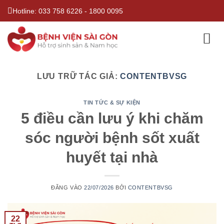
Bỏ
Hotline:
033 758 6226
-
1800 0095
qua
nội
dung
LƯU TRỮ TÁC GIẢ:
CONTENTBVSG
TIN TỨC & SỰ KIỆN
5 điều cần lưu ý khi chăm
sóc người bệnh sốt xuất
huyết tại nhà
ĐĂNG VÀO
22/07/2026
BỞI
CONTENTBVSG
22