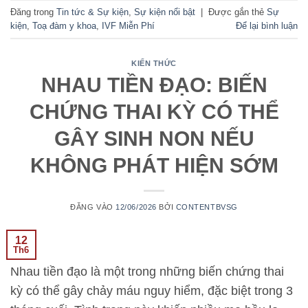
Đăng trong
Tin tức & Sự kiện
,
Sự kiện nổi bật
|
Được gắn thẻ
Sự
kiện
,
Toạ đàm y khoa
,
IVF Miễn Phí
Để lại bình luận
KIẾN THỨC
NHAU TIỀN ĐẠO: BIẾN
CHỨNG THAI KỲ CÓ THỂ
GÂY SINH NON NẾU
KHÔNG PHÁT HIỆN SỚM
ĐĂNG VÀO
12/06/2026
BỞI
CONTENTBVSG
12
Th6
Nhau tiền đạo là một trong những biến chứng thai
kỳ có thể gây chảy máu nguy hiểm, đặc biệt trong 3