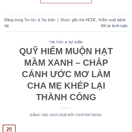
Đăng trong
Tin tức & Sự kiện
|
Được gắn thẻ
HCDC
,
Kiểm soát bệnh
tật
Để lại bình luận
TIN TỨC & SỰ KIỆN
QUỸ HIẾM MUỘN HẠT
MẦM XANH – CHẮP
CÁNH ƯỚC MƠ LÀM
CHA MẸ KHÉP LẠI
THÀNH CÔNG
ĐĂNG VÀO
20/07/2026
BỞI
CONTENTBVSG
20