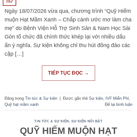
Th7
Ngày 18/07/2026 vừa qua, chương trình “Quỹ Hiếm
muộn Hạt Mầm Xanh – Chắp cánh ước mơ làm cha
mẹ” do Bệnh Viện Hỗ Trợ Sinh Sản & Nam Học Sài
Gòn tổ chức đã chính thức khép lại với nhiều dấu
ấn ý nghĩa. Sự kiện không chỉ thu hút đông đảo các
cặp […]
TIẾP TỤC ĐỌC
→
Đăng trong
Tin tức & Sự kiện
|
Được gắn thẻ
Sự kiện
,
IVF Miễn Phí
,
Quỹ hạt mầm xanh
Để lại bình luận
TIN TỨC & SỰ KIỆN
,
SỰ KIỆN NỔI BẬT
QUỸ HIẾM MUỘN HẠT