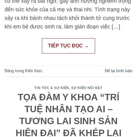
có thể xảy ra bất ngờ, gây ảnh hưởng nghiêm trọng
đến sức khỏe của cả mẹ và thai nhi. Tình trạng này
xảy ra khi bánh nhau tách khỏi thành tử cung trước
khi em bé được sinh ra, làm gián đoạn việc […]
TIẾP TỤC ĐỌC
→
Đăng trong
Kiến thức
Để lại bình luận
TIN TỨC & SỰ KIỆN
,
SỰ KIỆN NỔI BẬT
TỌA ĐÀM Y KHOA “TRÍ
TUỆ NHÂN TẠO AI –
TƯƠNG LAI SINH SẢN
HIỆN ĐẠI” ĐÃ KHÉP LẠI