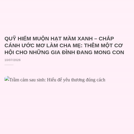
QUỸ HIẾM MUỘN HẠT MẦM XANH – CHẮP
CÁNH ƯỚC MƠ LÀM CHA MẸ: THÊM MỘT CƠ
HỘI CHO NHỮNG GIA ĐÌNH ĐANG MONG CON
10/07/2026