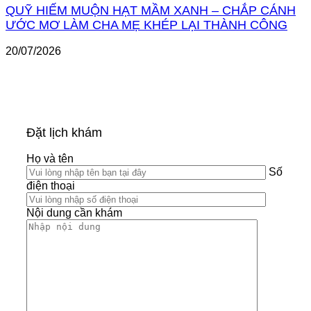
QUỸ HIẾM MUỘN HẠT MẦM XANH – CHẮP CÁNH
ƯỚC MƠ LÀM CHA MẸ KHÉP LẠI THÀNH CÔNG
20/07/2026
Đặt lịch khám
Họ và tên
Số
điện thoại
Nội dung cần khám