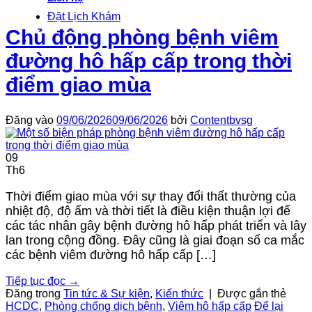
Đặt Lịch Khám
Chủ động phòng bệnh viêm
đường hô hấp cấp trong thời
điểm giao mùa
Đăng vào
09/06/2026
09/06/2026
bởi
Contentbvsg
09
Th6
Thời điểm giao mùa với sự thay đổi thất thường của
nhiệt độ, độ ẩm và thời tiết là điều kiện thuận lợi để
các tác nhân gây bệnh đường hô hấp phát triển và lây
lan trong cộng đồng. Đây cũng là giai đoạn số ca mắc
các bệnh viêm đường hô hấp cấp […]
Tiếp tục đọc
→
Đăng trong
Tin tức & Sự kiện
,
Kiến thức
|
Được gắn thẻ
HCDC
,
Phòng chống dịch bệnh
,
Viêm hô hấp cấp
Để lại