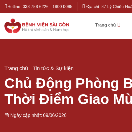
Bỏ
Hotline:
033 758 6226
-
1800 0095
Địa chỉ: 87 Lý Chiêu Ho
qua
nội
Trang chủ
dung
Trang chủ
-
Tin tức & Sự kiện
-
Chủ Động Phòng B
Thời Điểm Giao M
Ngày cập nhật: 09/06/2026