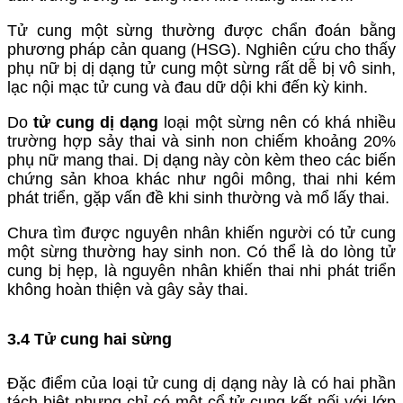
Tử cung một sừng thường được chẩn đoán bằng
phương pháp cản quang (HSG). Nghiên cứu cho thấy
phụ nữ bị dị dạng tử cung một sừng rất dễ bị vô sinh,
lạc nội mạc tử cung và đau dữ dội khi đến kỳ kinh.
Do
tử cung dị dạng
loại một sừng nên có khá nhiều
trường hợp sảy thai và sinh non chiếm khoảng 20%
phụ nữ mang thai. Dị dạng này còn kèm theo các biến
chứng sản khoa khác như ngôi mông, thai nhi kém
phát triển, gặp vấn đề khi sinh thường và mổ lấy thai.
Chưa tìm được nguyên nhân khiến người có tử cung
một sừng thường hay sinh non. Có thể là do lòng tử
cung bị hẹp, là nguyên nhân khiến thai nhi phát triển
không hoàn thiện và gây sảy thai.
3.4 Tử cung hai sừng
Đặc điểm của loại tử cung dị dạng này là có hai phần
tách biệt nhưng chỉ có một cổ tử cung kết nối với lớp