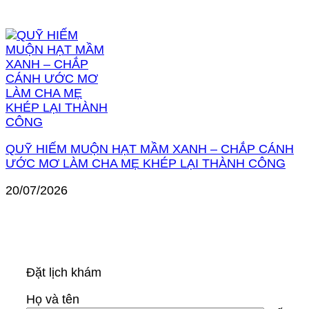
QUỸ HIẾM MUỘN HẠT MẦM XANH – CHẮP CÁNH
ƯỚC MƠ LÀM CHA MẸ KHÉP LẠI THÀNH CÔNG
20/07/2026
Đặt lịch khám
Họ và tên