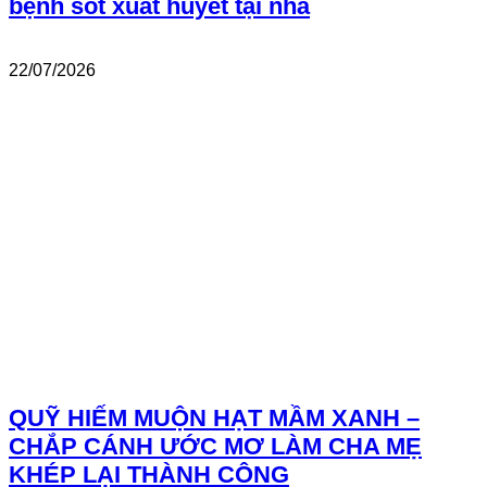
bệnh sốt xuất huyết tại nhà
22/07/2026
QUỸ HIẾM MUỘN HẠT MẦM XANH –
CHẮP CÁNH ƯỚC MƠ LÀM CHA MẸ
KHÉP LẠI THÀNH CÔNG