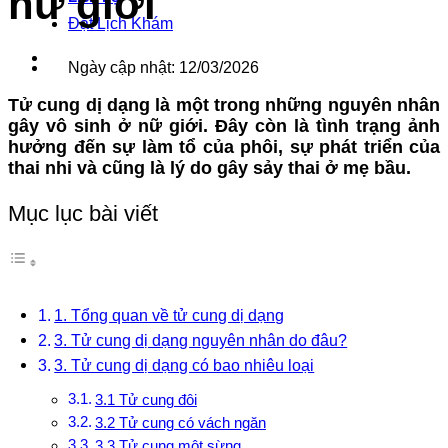
nữ giới
Đặt Lịch Khám
Ngày cập nhật: 12/03/2026
Tử cung dị dạng là một trong những nguyên nhân
gây vô sinh ở nữ giới. Đây còn là tình trạng ảnh
hưởng đến sự làm tổ của phôi, sự phát triển của
thai nhi và cũng là lý do gây sảy thai ở mẹ bầu.
Mục lục bài viết
1. Tổng quan về tử cung dị dạng
3. Tử cung dị dạng nguyên nhân do đâu?
3. Tử cung dị dạng có bao nhiêu loại
3.1 Tử cung đôi
3.2 Tử cung có vách ngăn
3.3 Tử cung một sừng