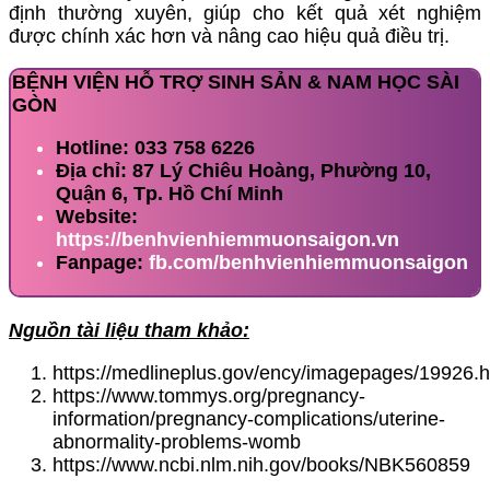
định thường xuyên, giúp cho kết quả xét nghiệm
được chính xác hơn và nâng cao hiệu quả điều trị.
BỆNH VIỆN HỖ TRỢ SINH SẢN & NAM HỌC SÀI
GÒN
Hotline:
033 758 6226
Địa chỉ:
87 Lý Chiêu Hoàng, Phường 10,
Quận 6, Tp. Hồ Chí Minh
Website:
https://benhvienhiemmuonsaigon.vn
Fanpage:
fb.com/benhvienhiemmuonsaigon
Nguồn tài liệu tham khảo:
https://medlineplus.gov/ency/imagepages/19926.
https://www.tommys.org/pregnancy-
information/pregnancy-complications/uterine-
abnormality-problems-womb
https://www.ncbi.nlm.nih.gov/books/NBK560859