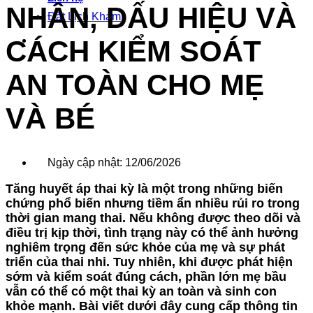
NHÂN, DẤU HIỆU VÀ
Đặt Lịch Khám
CÁCH KIỂM SOÁT
AN TOÀN CHO MẸ
VÀ BÉ
Ngày cập nhật: 12/06/2026
Tăng huyết áp thai kỳ là một trong những biến
chứng phổ biến nhưng tiềm ẩn nhiều rủi ro trong
thời gian mang thai. Nếu không được theo dõi và
điều trị kịp thời, tình trạng này có thể ảnh hưởng
nghiêm trọng đến sức khỏe của mẹ và sự phát
triển của thai nhi. Tuy nhiên, khi được phát hiện
sớm và kiểm soát đúng cách, phần lớn mẹ bầu
vẫn có thể có một thai kỳ an toàn và sinh con
khỏe mạnh. Bài viết dưới đây cung cấp thông tin