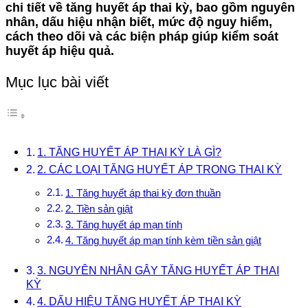
chi tiết về tăng huyết áp thai kỳ, bao gồm nguyên
nhân, dấu hiệu nhận biết, mức độ nguy hiểm,
cách theo dõi và các biện pháp giúp kiểm soát
huyết áp hiệu quả.
Mục lục bài viết
1. TĂNG HUYẾT ÁP THAI KỲ LÀ GÌ?
2. CÁC LOẠI TĂNG HUYẾT ÁP TRONG THAI KỲ
1. Tăng huyết áp thai kỳ đơn thuần
2. Tiền sản giật
3. Tăng huyết áp mạn tính
4. Tăng huyết áp mạn tính kèm tiền sản giật
3. NGUYÊN NHÂN GÂY TĂNG HUYẾT ÁP THAI
KỲ
4. DẤU HIỆU TĂNG HUYẾT ÁP THAI KỲ