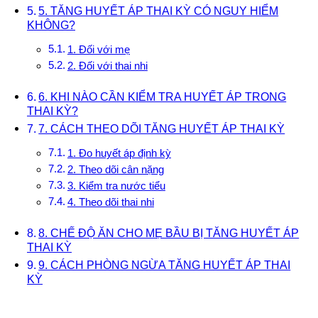
5. TĂNG HUYẾT ÁP THAI KỲ CÓ NGUY HIỂM
KHÔNG?
1. Đối với mẹ
2. Đối với thai nhi
6. KHI NÀO CẦN KIỂM TRA HUYẾT ÁP TRONG
THAI KỲ?
7. CÁCH THEO DÕI TĂNG HUYẾT ÁP THAI KỲ
1. Đo huyết áp định kỳ
2. Theo dõi cân nặng
3. Kiểm tra nước tiểu
4. Theo dõi thai nhi
8. CHẾ ĐỘ ĂN CHO MẸ BẦU BỊ TĂNG HUYẾT ÁP
THAI KỲ
9. CÁCH PHÒNG NGỪA TĂNG HUYẾT ÁP THAI
KỲ