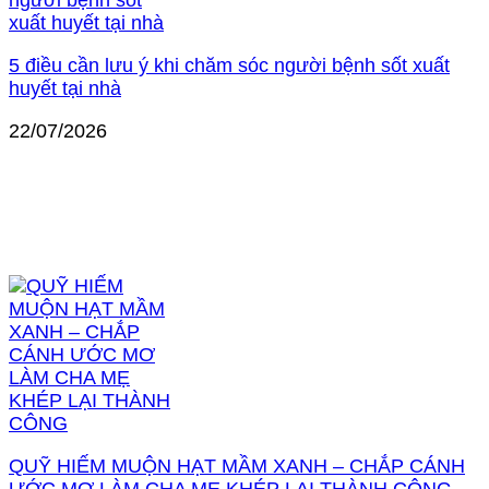
5 điều cần lưu ý khi chăm sóc người bệnh sốt xuất
huyết tại nhà
22/07/2026
QUỸ HIẾM MUỘN HẠT MẦM XANH – CHẮP CÁNH