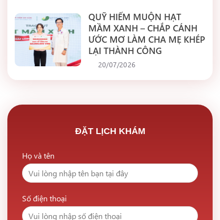
QUỸ HIẾM MUỘN HẠT
MẦM XANH – CHẮP CÁNH
ƯỚC MƠ LÀM CHA MẸ KHÉP
LẠI THÀNH CÔNG
20/07/2026
ĐẶT LỊCH KHÁM
Họ và tên
Số điện thoại