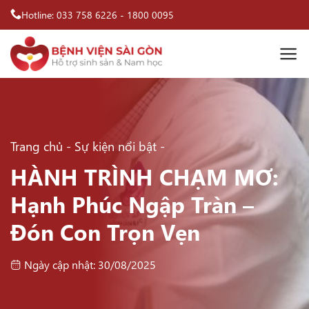
Bỏ
Hotline:
033 758 6226
-
1800 0095
qua
nội
dung
Trang chủ
-
Sự kiện nổi bật
-
HÀNH TRÌNH CHẠM MƠ:
Hạnh Phúc Ngập Tràn –
Đón Con Trọn Vẹn
Ngày cập nhật: 30/08/2025