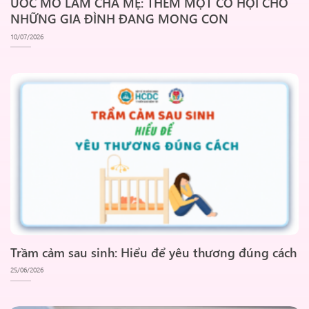
ƯỚC MƠ LÀM CHA MẸ: THÊM MỘT CƠ HỘI CHO
NHỮNG GIA ĐÌNH ĐANG MONG CON
10/07/2026
Trầm cảm sau sinh: Hiểu để yêu thương đúng cách
25/06/2026