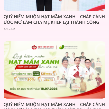
QUỸ HIẾM MUỘN HẠT MẦM XANH – CHẮP CÁNH
ƯỚC MƠ LÀM CHA MẸ KHÉP LẠI THÀNH CÔNG
20/07/2026
QUỸ HIẾM MUỘN HẠT MẦM XANH – CHẮP CÁNH