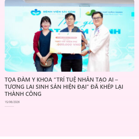
TỌA ĐÀM Y KHOA “TRÍ TUỆ NHÂN TẠO AI –
TƯƠNG LAI SINH SẢN HIỆN ĐẠI” ĐÃ KHÉP LẠI
THÀNH CÔNG
15/06/2026