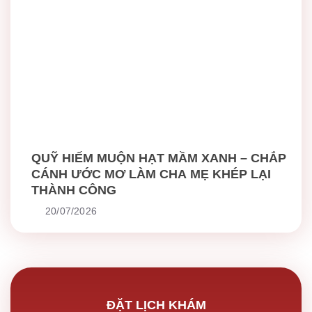
QUỸ HIẾM MUỘN HẠT MẦM XANH – CHẮP
CÁNH ƯỚC MƠ LÀM CHA MẸ KHÉP LẠI
THÀNH CÔNG
20/07/2026
ĐẶT LỊCH KHÁM