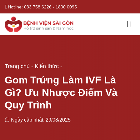
Bỏ
Hotline:
033 758 6226
-
1800 0095
qua
nội
dung
Trang chủ
-
Kiến thức
-
Gom Trứng Làm IVF Là
Gì? Ưu Nhược Điểm Và
Quy Trình
Ngày cập nhật: 29/08/2025