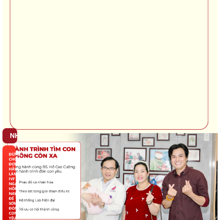
ĐỪNG
CHỜ
ĐỢI,
HÃY
LÀM
IVF
NGAY
HÔM
NAY
ĐỂ
SỚM
ĐÓN
CON
YÊU