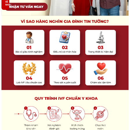
VỀ
NHÀ!