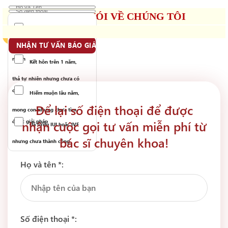
BÁO CHÍ NÓI VỀ CHÚNG TÔI
Tinh trùng yếu, ít, dị
2 người đang trò chuyện
...
dạng hoặc khó thụ thai tự
nhiên
Kết hôn trên 1 năm,
thả tự nhiên nhưng chưa có
con
Hiếm muộn lâu năm,
Để lại số điện thoại để được
mong con nhưng chưa tìm
nhận cuộc gọi tư vấn miễn phí từ
được giải pháp
Đã từng IUI hoặc IVF
bác sĩ chuyên khoa!
nhưng chưa thành công
Họ và tên *:
Số điện thoại *: