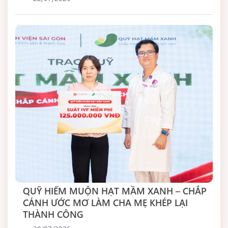
QUỸ HIẾM MUỘN HẠT MẦM XANH – CHẮP
CÁNH ƯỚC MƠ LÀM CHA MẸ KHÉP LẠI
THÀNH CÔNG