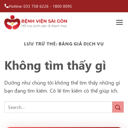
Bỏ
Hotline:
033 758 6226
-
1800 0095
qua
nội
dung
LƯU TRỮ THẺ:
BẢNG GIÁ DỊCH VỤ
Không tìm thấy gì
Dường như chúng tôi không thể tìm thấy những gì
bạn đang tìm kiếm. Có lẽ tìm kiếm có thể giúp ích.